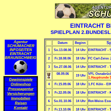
EINTRACHT 
SPIELPLAN 2.BUNDESL
Agentur
Sp
Datum
Beginn
SCHUMACHER
INFOSEITEN
1
So.13.08.06
14 Uhr
EINTRACHT - S
EINTRACHT
BRAUNSCHWEIG
2
Fr.18.08.06
18 Uhr
FC Carl-Zeiss
3
So.27.08.06
14 Uhr
EINTRACHT - 
08.09.06
VFL Osnabrüc
19 Uhr
1.Hauptrunde 
Gewinnspiele
Onlineshop
4
Fr.15.09.06
18 Uhr
1.FC Köln - E
Presseagentur
5
Fr.22.09.06
18 Uhr
EINTRACHT - K
Versicherungen
Immobilien
6
So.01.10.06
14 Uhr
Rot-Weiss Ess
Reisen
Kontakt
7
Fr.13.10.06
18 Uhr
EINTRACHT - 