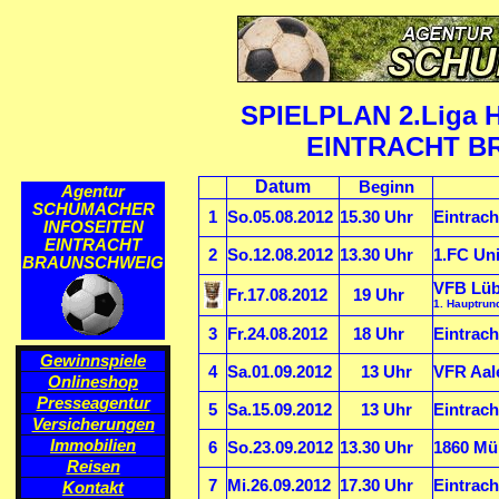
SPIELPLAN 2.Liga 
EINTRACHT B
Datum
Beginn
Agentur
SCHUMACHER
1
So.05.08.2012
15.30 Uhr
Eintrach
INFOSEITEN
EINTRACHT
2
So.12.08.2012
13.30 Uhr
1.FC Uni
BRAUNSCHWEIG
VFB Lübe
Fr.17.08.2012
19 Uhr
1. Hauptrun
3
Fr.24.08.2012
18 Uhr
Eintrach
Gewinnspiele
4
Sa.01.09.2012
13 Uhr
VFR Aale
Onlineshop
Presseagentur
5
Sa.15.09.2012
13 Uhr
Eintrac
Versicherungen
Immobilien
6
So.23.09.2012
13.30 Uhr
1860 Mü
Reisen
7
Mi.26.09.2012
17.30 Uhr
Eintrac
Kontakt