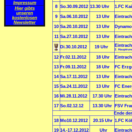
Impressum
8
So.30.09.2012
13.30 Uhr
1.FC Kai
Hier gibts
unseren
9
Sa.06.10.2012
13 Uhr
Eintrac
kostenlosen
Newsletter
10
Sa.20.10.2012
13 Uhr
Dynamo 
11
Sa.27.10.2012
13 Uhr
Eintrach
Eintrach
Di.30.10.2012
19 Uhr
2. Hauptrun
12
Fr.02.11.2012
18 Uhr
Eintrac
13
Fr.09.11.2012
18 Uhr
FC Erzge
14
Sa.17.11.2012
13 Uhr
Eintrach
15
Sa.24.11.2012
13 Uhr
FC Energ
16
Mi.28.11.2012
17.30 Uhr
Eintrach
17
So.02.12.12
13.30 Uhr
FSV Fran
Ende de
18
Mo10.12.2012
20.15 Uhr
1.FC Köl
19
14.-17.12.2012
Uhr
Eintrach