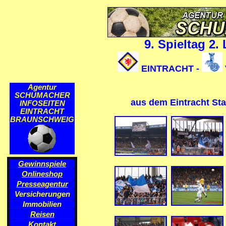
9. Spieltag 2.
EINTRACHT -
Agentur
SCHUMACHER
aus dem Eintracht St
INFOSEITEN
EINTRACHT
BRAUNSCHWEIG
Gewinnspiele
Onlineshop
Presseagentur
Versicherungen
Immobilien
Reisen
Kontakt